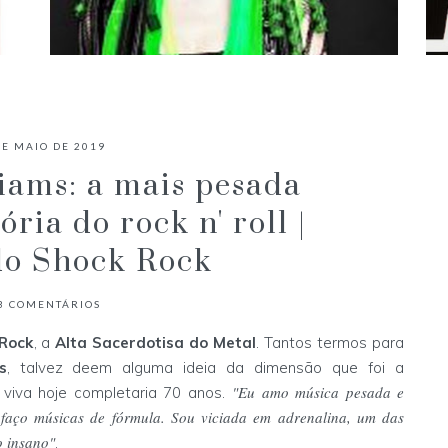
A ESTÉTICA FUTURISTA DISTÓPICA
DO CYBERGOTH
DE MAIO DE 2019
L
iams: a mais pesada
ória do rock n' roll |
do Shock Rock
3
COMENTÁRIOS
 Rock
, a
Alta Sacerdotisa do Metal
. Tantos termos para
s
, talvez deem alguma ideia da dimensão que foi a
"Eu amo música pesada e
viva hoje completaria 70 anos.
faço músicas de fórmula. Sou viciada em adrenalina, um das
o insano"
.