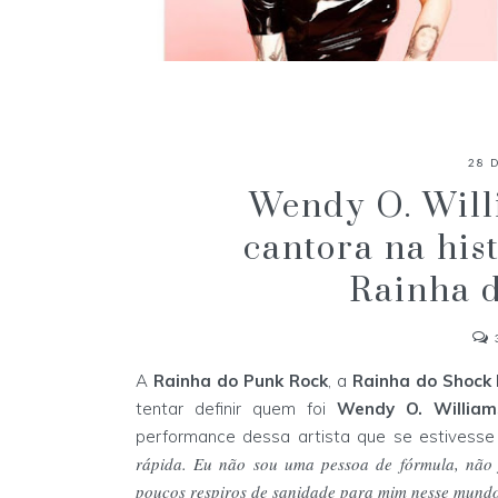
DARK PIN-UP - O ESTILO
ALTERNATIVO CRIADO POR
28 
BRASILEIRAS QUE SE TORNOU
INTERNACIONAL! #GLAMOURGHOU
Wendy O. Will
cantora na hist
Rainha 
A
Rainha do Punk Rock
, a
Rainha do Shock
tentar definir quem foi
Wendy O. William
performance dessa artista que se estivesse 
rápida. Eu não sou uma pessoa de fórmula, não 
poucos respiros de sanidade para mim nesse mund